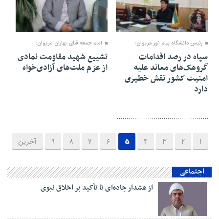
۲۷ اسفند ۱۴۰۳
۰۷ اسفند ۱۴۰۳
رئیس دانشگاه پیام نور مریوان:
امام جمعه قبای بهاران مریوان:
سپاه در رصد اقدامات
تشییع شهید مقاومت نمادی
گروهک‌های معاند علیه
از عزم ملت‌های آزادی‌خواه
امنیت کشور نقش خطیری
دارد
1
2
3
4
5
6
7
8
9
آخرین
اجتماعی
از هشدار جاده‌ای تا تأکید بر اخلاق نبوی