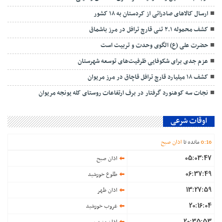
ارسال کالاهای صادراتی از کردستان به ۱۸ کشور
کشف محموله ۲.۱ تنی قارچ ترافل در مرز باشماق
حضرت علی (ع) الگوی وحدت و تربیت است
عزم جدی برای شکوفایی ظرفیت‌های توسعه شهرستان
کشف ۱۸ میلیارد قارچ ترافل قاچاق در مرز مریوان
نجات سه کوهنورد گرفتار در برف ارتفاعات روستای کله یونجه مریوان
اوقات شرعی
16
:
0
مانده تا
اذان صبح
05:03:47
اذان صبح
06:37:49
طلوع خورشید
13:27:59
اذان ظهر
20:16:04
غروب خورشید
20:35:53