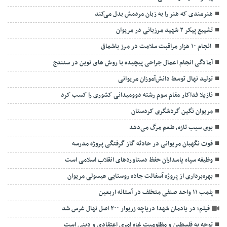
هنرمندی که هنر را به زبان مردمش بدل می‌کند
تشييع پیکر ۲ شهید مرزبانی در مریوان
انجام ۱۰ هزار مراقبت سلامت در مرز باشماق
آمادگی انجام اعمال جراحی پیچیده با روش های نوین در سنندج
تولید نهال توسط دانش‌آموزان مریوانی
نازیلا فداکار مقام سوم رشته دوومیدانی کشوری را کسب کرد
مریوان نگین گردشگری کردستان
بوی سیب تازه، طعم مرگ می‌دهد
فوت نگهبان مریوانی در حادثه گاز گرفتگی پروژه مدرسه
وظیفه سپاه پاسداران حفظ دستاوردهای انقلاب اسلامی است
بهره‌برداری از پروژه آسفالت جاده روستایی عیسولی مریوان
پلمب ۱۱ واحد صنفی متخلف در آستانه اربعین
فیلم؛ در یادمان شهدا دریاچه زریوار ۲۰۰ اصل نهال غرس شد
توجه به فلسطین و مظلومیت غزه امری اعتقادی و دینی است