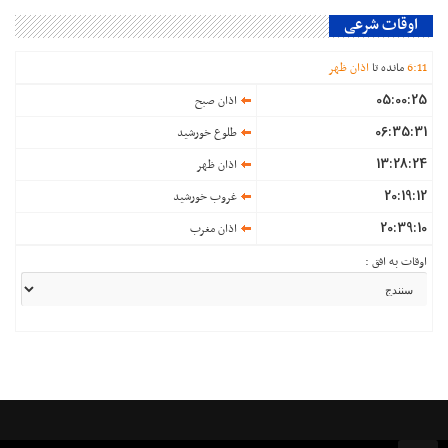
اوقات شرعی
11
:
6
مانده تا
اذان ظهر
05:00:25
اذان صبح
06:35:31
طلوع خورشید
13:28:24
اذان ظهر
20:19:12
غروب خورشید
20:39:10
اذان مغرب
اوقات به افق :