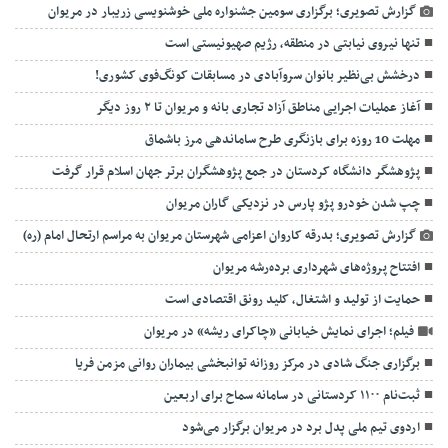
گزارش تصویری؛ برگزاری سومین جشنواره ملی خوشنویسی زریبار در مریوان
تنها نیروی نیابتی در منطقه، رژیم صهیونیستی است
درخشش بی‌نظیر بانوان سروآبادی در مسابقات کونگ‌فوی کشوری!
آغاز عملیات اجرایی مناطق آزاد تجاری بانه و مریوان تا ۲ روز دیگر
مهلت 10 روزه برای بازنگری طرح ساماندهی مرز باشماق
پژوهشگر دانشگاه کردستان در جمع پژوهشگران برتر جهان اسلام قرار گرفت
چپ شدن خودرو پژو پارس در نزدیکی گاران مریوان
گزارش تصویری؛ بدرقه کاروان اعزامی شهرستان مریوان به مراسم ارتحال امام (ره)
افتتاح پروژه‌های شهرداری برده‌رشه مریوان
حمایت از تولید و اشتغال، کلید رونق اقتصادی است
فیلم؛ اجرای نمایش خیابانی «چاکرای ریشه» در مریوان
برگزاری جنگ شادی در مرکز روزانه توانبخشی بیماران روانی مزمن فریا
ثبت‌نام ۱۱۰۰ کردستانی در سامانه سماح برای اربعین
اردوی تیم ملی پدل برد در مریوان برگزار می‌شود