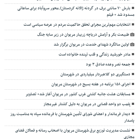
بارش ۷۰ سانتی ‌برف در گردنه ژالانه کردستان/ محور سروآباد ‌برای ساعاتی
مسدود شد + فیلم
انتخابات مهم‌ترین مجرای تحقق حاکمیت مردم در عرصه سیاسی است
طبیعت بکر و آرامش دریاچه زریبار مریوان در زیر سایه جنگ
اولین سالگرد شهدای خدمت در مریوان برگزار شد
مادر خورشید زندگی و قلب تپنده خانواده است
جمعه نصر وعده صادق ۳ بود
دستگیری دو کلاهبردار میلیاردی در شهرستان
اجرای ۱۵۸ برنامه در هفته بسیج در شهرستان مریوان
مسابقات هشت جانبه کشتی غرب کشور در مریوان آغاز شد+ تصاویر
پلمب دو واحد قصابی در مریوان به دلیل کشتار غیرمجاز
دیدار فرماندار و اعضای شورای تأمین شهرستان با فرمانده سپاه به مناسبت روز
پاسدار
نشست مدیریت توزیع برق شهرستان مریوان با اصحاب رسانه و فعالان فضای
مجازی