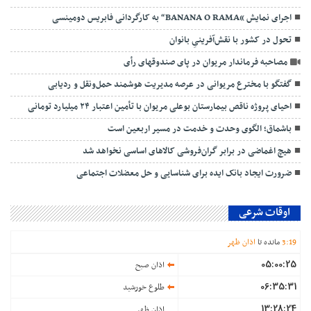
اجرای نمایش “BANANA O RAMA“ به کارگردانی فابریس دومینسی
تحول در کشور با نقش‌آفرینیِ بانوان
مصاحبه فرماندار مریوان در پای صندوقهای رأی
گفتگو با مخترع مریوانی در عرصه مدیریت هوشمند حمل‌ونقل و ردیابی
احیای پروژه ناقص بیمارستان بوعلی مریوان با تأمین اعتبار ۲۴ میلیارد تومانی
باشماق؛ الگوی وحدت و خدمت در مسیر اربعین است
هیچ اغماضی در برابر گران‌فروشی کالاهای اساسی نخواهد شد
ضرورت ایجاد بانک ایده برای شناسایی و حل معضلات اجتماعی
اوقات شرعی
19
:
3
مانده تا
اذان ظهر
05:00:25
اذان صبح
06:35:31
طلوع خورشید
13:28:24
اذان ظهر