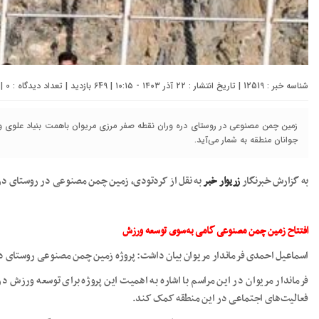
شناسه خبر : 12519 | تاریخ انتشار : ۲۲ آذر ۱۴۰۳ - ۱۰:۱۵ | 649 بازدید | تعداد دیدگاه :
0
| 
زمین چمن مصنوعی در روستای دره وران نقطه صفر مرزی مریوان باهمت بنیاد علوی و م
جوانان منطقه به شمار می‌آید.
به گزارش خبرنگار
زریوار خبر
به نقل از کردتودی، زمین چمن مصنوعی در روستای دره‌و
افتتاح زمین چمن مصنوعی گامی به‌سوی توسعه ورزش
اسماعیل احمدی فرماندار مریوان بیان داشت: پروژه زمین چمن مصنوعی روستای دره وران با ابعاد حدود هزار و ۵۰۰ مترمربع و ب
فرماندار مریوان در این مراسم با اشاره به اهمیت این پروژه برای توسعه ورزش
فعالیت‌های اجتماعی در این منطقه کمک کند.