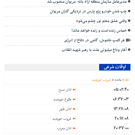
مدیرعامل سازمان منطقه آزاد بانه- مریوان منصوب شد
چپ شدن خودرو پژو پارس در نزدیکی گاران مریوان
وقتی عشق معلم نور چشم می‌شود
حماس زنده است و زنده خواهد ماند!
هر لامپ خاموش، گامی در دفاع از انرژی
آغاز وداع میلیونی ملت با رهبر شهید انقلاب
اوقات شرعی
41
:
6
مانده تا
غروب خورشید
05:02:40
اذان صبح
06:37:03
طلوع خورشید
13:28:08
اذان ظهر
20:17:08
غروب خورشید
20:37:00
اذان مغرب