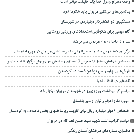
واقعه معراج رسول خدا یک حقیقت قرآنی است
پتانسیل‌های بی‌نظیر مریوان باید شکوفا شود
دستگیری دو کلاهبردار میلیاردی در شهرستان
گام مهمی برای شکوفایی استعدادهای ورزشی روستایی
سد و دریاچه زریوار مریوان سرریز شد
برگزاری هفدهمین جشنواره بین‌المللی تئاتر خیابانی مریوان در مهرماه امسال
نخستین همایش تجلیل از خیرین آزادسازی زندانیان در مریوان برگزار شد+تصاویر
بارش‌های بهاره و سرریزشدن ۸ سد در کردستان
نقشه‌ا‌ی در انتظارِ اجرا
مراسم گرامیداشت روز بهورز در شهرستان مریوان برگزار شد
امروز؛ آغاز اعزام زائران از مرز باشماق
اختصاص ۹هزار میلیارد ریال برای تقویت زیرساختهای بخش فاضلاب به کردستان
مراسم گرامیداشت شهید سید حسن نصرالله در مریوان
دختران، ستاره‌های درخشان آسمان زندگی