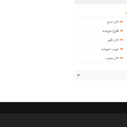
د
اذان صبح
طلوع خورشید
اذان ظهر
غروب خورشید
اذان مغرب