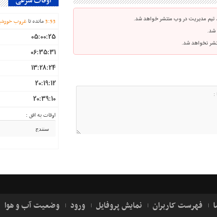
اوقات شرعی
 تیم مدیریت در وب منتشر خواهد شد.
53
:
3
مانده تا
غروب خورشی
 شد.
05:00:25
نتشر نخواهد شد.
06:35:31
13:28:24
20:19:12
20:39:10
اوقات به افق :
ا
فهرست کاربران
نمایش پروفایل
ورود
وضعیت آب و هوا