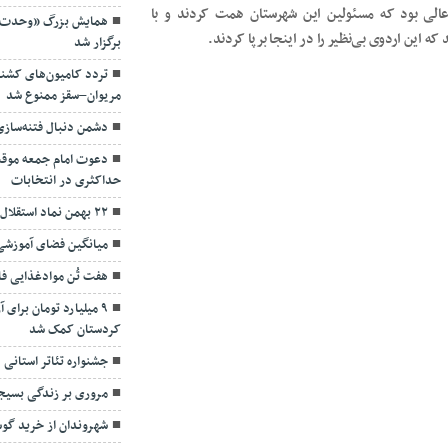
 عالی بود که مسئولین این شهرستان همت کردند و با
همایش بزرگ «وحدت ن
ه این اردوی بی‌نظیر را در اینجا برپا کردند.
برگزار شد
تردد کامیون‌های کشن
مریوان–سقز ممنوع شد
دشمن دنبال فتنه‌سازی 
دعوت امام جمعه موق
حداکثری در انتخابات
۲۲ بهمن نماد استقلال و افتخار ملت ایران است
میانگین فضای آموزشی
هفت تُن موادغذایی ف
۹ میلیارد تومان برای
کردستان کمک شد
جشنواره تئاتر استانی 
مروری بر زندگی بسیج
شهروندان از خرید گوش