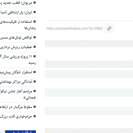
مریوان؛ قطب جدید پر
ایران؛ پل ارتباطی آسیا
استفاده از ظرفیت‌ها
زندان‌ها
https://zariwarkhabar.com/?p=9982
نواقص تونل‌های مسیر 
عملیات ریزش برداری از ۳۴ مقطع در کردستان ان
۱۱ پروژه ورزشی سال 
رسید
استقرار ناوگان پیش‌بی
آمادگی مراکز بهداشتی 
مراسم آغاز جشن نیکوک
همدلی»
سقوط مرگبار در ارتفا
حرام‌خواری آفت بزرگ