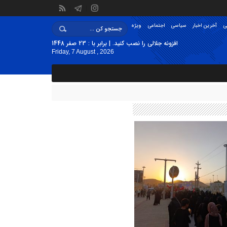
ی
آخرین اخبار
سیاسی
اجتماعی
ویژه
افزونه جلالی را نصب کنید. | برابر با : 23 صفر 1448
Friday, 7 August , 2026