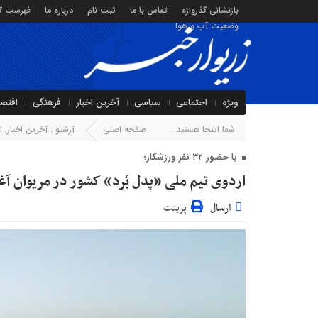
بازنشانی گذرواژه
تماس با ما
ثبت نام
درباره ما
فهرست کا
وضعیت آب و هوا
ویژه
اجتماعی
سیاسی
آخرین اخبار
فرهنگی
اقتص
شما اینجا هستید :
صفحه اصلی
آرشیو :
آخرین اخبار
,
ا
با حضور ۳۲ نفر ورزشکار؛
اردوی تیم ملی «پدل بُرد» کشور در مریوان آ
ارسال
پرینت