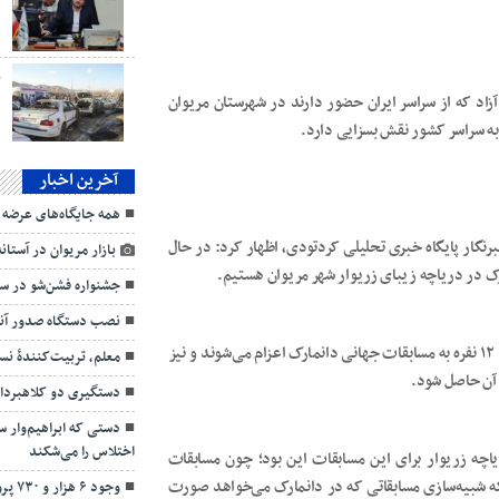
د
ب
اد که از سراسر ایران حضور دارند در شهرستان مریوان
ه سراسر کشور نقش بسزایی دارد.
آخرین اخبار
همه جایگاه‌های عرضه
رنگار پایگاه خبری تحلیلی کردتودی، اظهار کرد: در حال
بازار مریوان در آستان
رک در دریاچه زیبای زریوار شهر مریوان هستیم.
جشنواره فشن‌شو در سر
نصب دستگاه صدور آن
وی گفت: این اردو با حضور ۳۲ نفر ورزشکار آغاز شده که یک تیم ۱۲ نفره به مسابقات جهانی دانمارک اعزام می‌شوند و نیز
معلم، تربیت‌کنندۀ نسل
 آن حاصل شود.
دستگیری دو کلاهبردا
دستی که ابراهيم‌وار 
اختلاس را می‌شکند
اچه زریوار برای این مسابقات این بود؛ چون مسابقات
ه شبیه‌سازی مسابقاتی که در دانمارک می‌خواهد صورت
وجود ۶ هزار و ۷۳۰ پرونده فعال افراد دارای معلولیت