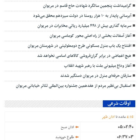
گرامیداشت پنجمین سالگرد شهادت حاج قاسم در مریوان
آبرسانی پایدار به ۱۰ هزار روستا در دولت سیزدهم محقق می‌شود
سرمایه گذاری بیش از ۴۴۸ میلیارد ریالی ‌مخابرات‌ در مریوان
آغاز آسفالت بخشی از راه اصلی محور کوماسی مریوان
افتتاح یک باب منزل مسکونی طرح دومعلولیتی در شهرستان مریوان
هیچ اغماضی در برابر گران‌فروشی کالاهای اساسی نخواهد شد
آغاز وداع میلیونی ملت با رهبر شهید انقلاب
سارقان حرفه‌ای منزل در مریوان دستگیر شدند
استقبال بی‌نظیر مردم از هفدهمین جشنواره بین‌المللی تئاتر خیابانی مریوان
اوقات شرعی
28
:
4
مانده تا
اذان ظهر
05:02:40
اذان صبح
06:37:03
طلوع خورشید