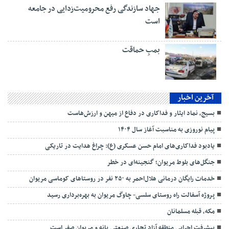
جهاد سازندگی رفع محرومیت‌زدایی در جامعه
است
بمبِ حماقت
آخرین اخبار
بسیج، نماد ایثار و فداکاری در دفاع از میهن و ارزش‌هاست
پیام نوروزی به مناسبت آغاز سال ۱۴۰۴
یادبود فداکاری‌های امام حسن عسکری (ع): چراغ هدایت در تاریکی
جنگل‌های بلوط مریوان؛ گنجینه‌ای در خطر
خدمات رایگان درمانی هلال‌احمر به ۲۵۰ نفر در روستاهای کوماسی مریوان
پروژه آسفالت راه روستای سلسی- چاوگ مریوان به بهره‌برداری رسید
مکه، قبله مسلمانان
پیشرفت اجرایی منطقه آزاد تجاری صنعتی بانه و مریوان صفر است