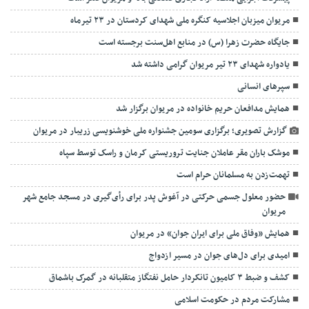
مریوان میزبان اجلاسیه کنگره ملی شهدای کردستان در ۲۳ تیرماه
جایگاه حضرت زهرا (س) در منابع اهل‌سنت برجسته است
یادواره شهدای ۲۳ تیر مریوان گرامی داشته شد
سپرهای انسانی
همایش مدافعان حریم خانواده در مریوان برگزار شد
گزارش تصویری؛ برگزاری سومین جشنواره ملی خوشنویسی زریبار در مریوان
موشک باران مقر عاملان جنایت تروریستی کرمان و راسک توسط سپاه
تهمت‌زدن به مسلمانان حرام است
حضور معلول جسمی حرکتی در آغوش پدر برای رأی‌گیری در مسجد جامع شهر
مریوان
همایش «وفاق ملی برای ایران جوان» در مریوان
امیدی برای دل‌های جوان در مسیر ازدواج
کشف و ضبط ۳ کامیون تانکردار حامل نفتگاز متقلبانه در گمرک باشماق
مشارکت مردم در حکومت اسلامی