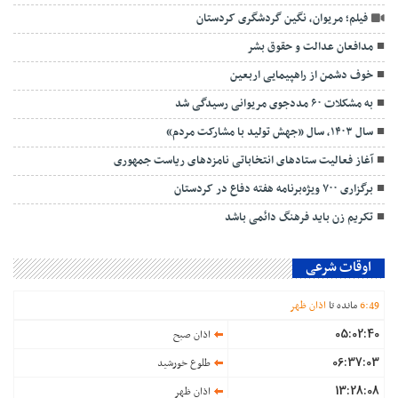
فیلم؛ مریوان، نگین گردشگری کردستان
مدافعان عدالت و حقوق بشر
خوف دشمن از راهپیمایی اربعین
به مشکلات ۶۰ مددجوی مریوانی رسیدگی شد
سال ۱۴۰۳، سال «جهش تولید با مشارکت مردم»
آغاز فعالیت ستادهای انتخاباتی نامزدهای ریاست جمهوری
برگزاری ۷۰۰ ویژه‌برنامه هفته دفاع در کردستان
تکریم زن باید فرهنگ دائمی باشد
اوقات شرعی
49
:
6
مانده تا
اذان ظهر
05:02:40
اذان صبح
06:37:03
طلوع خورشید
13:28:08
اذان ظهر