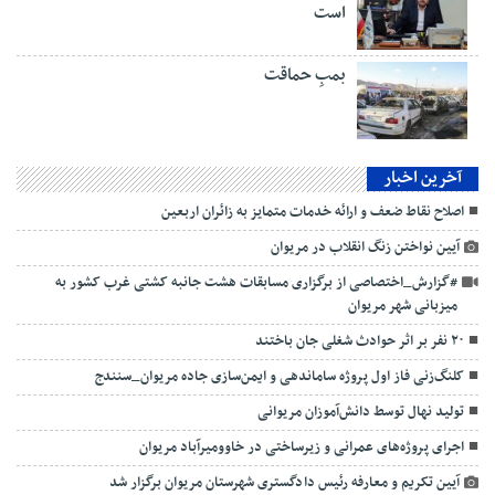
است
بمبِ حماقت
آخرین اخبار
اصلاح نقاط ضعف و ارائه خدمات متمایز به زائران اربعین
آیین نواختن زنگ انقلاب در مریوان
#گزارش_اختصاصی از برگزاری مسابقات هشت جانبه کشتی غرب کشور به
میزبانی شهر مریوان
۲۰ نفر بر اثر حوادث شغلی جان باختند
کلنگ‌زنی فاز اول پروژه ساماندهی و ایمن‌سازی جاده مریوان_سنندج
تولید نهال توسط دانش‌آموزان مریوانی
اجرای پروژه‌های عمرانی و زیرساختی در خاوومیرآباد مریوان
آیین تکریم و معارفه رئیس دادگستری شهرستان مریوان برگزار شد