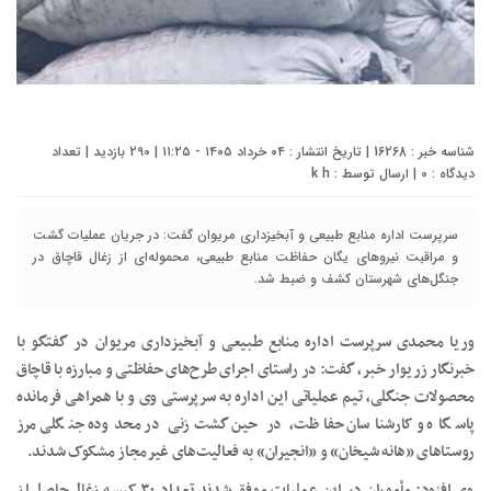
شناسه خبر : 16268 | تاریخ انتشار : ۰۴ خرداد ۱۴۰۵ - ۱۱:۲۵ | 290 بازدید | تعداد
دیدگاه :
0
| ارسال توسط :
k h
سرپرست اداره منابع طبیعی و آبخیزداری مریوان گفت: در جریان عملیات گشت
و مراقبت نیروهای یگان حفاظت منابع طبیعی، محموله‌ای از زغال قاچاق در
جنگل‌های شهرستان کشف و ضبط شد.
وریا محمدی سرپرست اداره منابع طبیعی و آبخیزداری مریوان در گفتگو با
خبرنگار زریوار خبر، گفت: در راستای اجرای طرح‌های حفاظتی و مبارزه با قاچاق
محصولات جنگلی، تیم عملیاتی این اداره به سرپرستی وی و با همراهی فرمانده
پاسگاه و کارشناسان حفاظت، در حین گشت‌زنی در محدوده جنگلی مرز
روستاهای «هانه شیخان» و «انجیران» به فعالیت‌های غیرمجاز مشکوک شدند.
وی افزود: مأموران در این عملیات موفق شدند تعداد ۳۰ کیسه زغالِ حاصل از