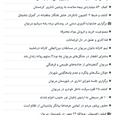
کمک ۵۴۰ میلیاردی بیمه سلامت به زوجین نابارور کردستان
کشف و ضبط ۳ کامیون تانکردار حامل نفتگاز متقلبانه در گمرک باشماق
برگزاری جشنواره آشپزی سنتی در روستای برده رشه سرشیو مریوان
ممنوعیت خرید و فروش مواد محترقه ‌
فداکاری و عشق در دل اورامانات
تیم کاراته بانوان مریوان در مسابقات بین‌المللی کاراته درخشید
ماجرای انفجار در جنگل‌های مریوان چه بود؟/ متهم روانه زندان شد
مریوان گنجینه‌ای از جاذبه‌های طبیعی و فرهنگی
جولان سگ‌های ولگرد و عدم پاسخگویی شهردار
برگزاری جلسه شورای اداری در شهرستان مریوان
کشف ۲۵ فقره سرقت داخل خودرو در مریوان
۱۰۰ نفر بسیجی به اردوی راهیان نور جنوب اعزام شدند
حضور پرشور مردم در تمامی عرصه‌ها بیانگر پشتیبانی از نظام است
فیلم؛ راهپیمایی یوم‌الله ۲۲ بهمن در شهرستان مریوان