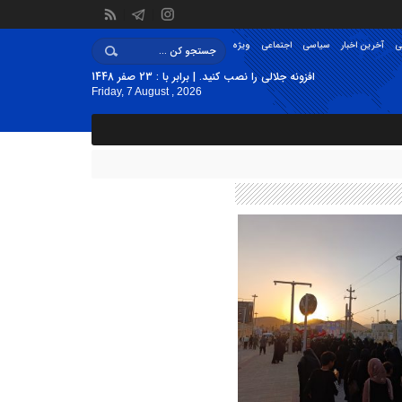
ی
آخرین اخبار
سیاسی
اجتماعی
ویژه
افزونه جلالی را نصب کنید. | برابر با : 23 صفر 1448
Friday, 7 August , 2026