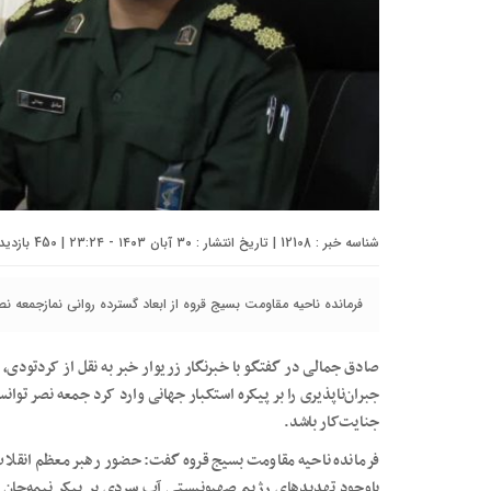
شناسه خبر : 12108 | تاریخ انتشار : ۳۰ آبان ۱۴۰۳ - ۲۳:۲۴ | 450 بازدید | تعداد دیدگاه :
فرمانده ناحیه مقاومت بسیج قروه از ابعاد گسترده روانی نمازجمعه نصر 
جبران‌ناپذیری را بر پیکره استکبار جهانی وارد کرد جمعه نصر تو
جنایت‌کار باشد.
فرمانده ناحیه مقاومت بسیج قروه گفت: حضور رهبر معظم انقلا
باوجود تهدیدهای رژیم صهیونیستی آب سردی بر پیکر نیمه‌جان