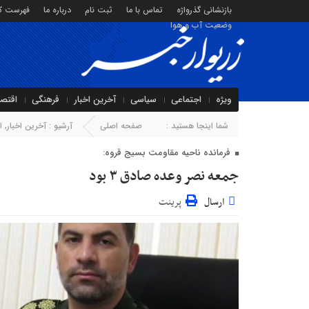
بازنشانی گذرواژه
تماس با ما
ثبت نام
درباره ما
فهرست کا
وضعیت آب و هوا
ویژه
اجتماعی
سیاسی
آخرین اخبار
فرهنگی
اقتص
شما اینجا هستید :
صفحه اصلی
آرشیو :
آخرین اخبار
,
ا
فرمانده ناحیه مقاومت بسیج قروه:
جمعه نصر وعده صادق ۳ بود
ارسال
پرینت