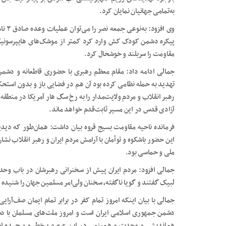
به‌تمامی جهانیان نمایان کرد.
وی اف
پیکره دشمن کودک کش وارد کرد کمتر از موشک‌های هایپرسونیک نب
مقاومت را سربلند و خوشحال کرد.
جمالی ادامه داد: مقام معظم رهبری با حضوری قاطعانه و دشمن
تهدید به حمله نظامی کرده بود آن هم در فضایی باز و بدون استحک
رهبر انقلاب و مردم ولایت‌مدار را به رخ سگ هار آمریکا در منطقه کشی
آزادی قدس در این مسیر ثابت‌قدم خواهد ماند.
فرمانده ناحیه مقاومت بسیج قروه بیان داشت: همان‌طور که دیدیم
این حضور باشکوه و توأمان با آرامش مردم ایران و رهبر انقلاب نش
ملی و حماسی بود.
جمالی افزود: مردم ایران پیش از سخنرانی رهبرشان در باب وح
لبیک گفتند و گویا ناگفته، سخنان ولی‌امر مسلمین جهان را شنیده و
جمالی با بیان اینکه امروز تمام کفر در برابر تمام ایمان صف‌آر
دشمن جمهوری اسلامی ایران است و امروز ملت‌های مسلمان با د
هم‌اندیشی و وحدت و هم‌رزمی در این عرصه پرخطر و پیچیده اس