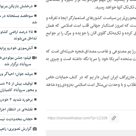
درخشش بازیکن مریوان
 تک‌تک آنها خواهد رسید.
سوءقصد مسلحانه در س
 محوری‌ترین سیاست کشورهای استعمارگر ایجاد تفرقه و
شد
ت که امروز استکبار جهانی قلب امت اسلامی که همان
۷۵ درصد اراضی کشاو
 کرده و تک‌به‌تک گلوی آنان را جویده و مرگ را بر جوامع
تداخل می‌شوند
آتش‌سوزی خودرو پراید
ن رژیم مصنوعی و غاصب مصداق شجره خبیثه‌ای است که
فیلم؛ جشن مولودی‌خ
لات متحده آمریکا خود را سرپا نگه داشته است و چیزی به
سروآباد برگزار شد
مرشد جوان؛ احیاگر ور
ان جان‌برکف ایران ایمان داریم که در کنف حمایات خاص
توقیف
نقلاب و با وحدت بی‌مثال امت اسلامی به‌زودی‌زود شاهد
و محور سروآباد کامیاران
برخورد شدید ۳ خودرو در مسیر سنندج – مریوان
نقشه‌ا‌ی در انتظارِ اجرا
https://zariwarkhabar.com/?p=12108
حجاب محدودیت نیس
گزارش تصویری؛ راهپی