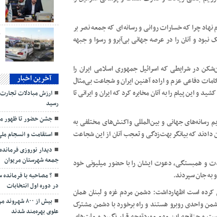
د
زود: به‌نوعی جمعه نصر را می‌توان عملیات وعده صادق ۳ نام نهاد چرا که خسارات روانی و رسانه‌ای که جمعه نصر بر
ب
ود و آنان را در عرصه جهانی بی‌آبرو و رسوا و جبهه
‌شکن در شرایطی که اسرائیل جمهوری اسلامی ایران را
آخرین اخبار
امات دفاعی عزم و اراده آهنین ایران و شجاعت بی‌مثال
د و این پیام را به آنان مخابره کرد که ایران و ایرانی تا
رسید
جشن حضور تا ظهور مردم م
 رسانه‌های جهانی و بین‌المللی واکنش‌های مختلفی به
ان دادند که بیانگر بهت‌زدگی و تعجب آنان از این شجاعت
استقامت و انسجام ملی 
دیدار نوروزی فرمانده
جمعه شهرستان مریوان
دت و همبستگی، دعوت ایشان را با حضور میلیونی خود
 به جان سپردند.
? مصاحبه با فرمانده 
در دوره اول انتخابات
ایی کرده است اظهارداشت: دشمن مردم غزه و لبنان همان
بیش از ۸۰۰ ش
شمن واحدی روبرو هستند و راه برخورد با دشمن مشترک
علوی بهره‌مند شدند
ت و چنانچه این مهم موردتوجه قرار نگیرد و ملت‌های