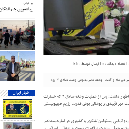
فیلم؛
پیاده‌روی جاماندگان
0
| ارسال توسط :
k h
خبر داد و گفت: جمعه نصر به‌نوعی وعده صادق ۳ بود.
اخبار ایران
صادق جمالی در گفتگو با خبرنگار زریوار خبر به نقل از کردتودی، اظهار داشت: پس از عملیات وعده صادق ۲ که خسارات
انست مهر تأییدی بر پوشالی بودن قدرت رژیم صهیونیستی
ب
ب و تمامی مسئولین لشکری و کشوری در نمازجمعه نصر
ج
 رژیم جعلی ریخت و قدرت سست و پوشالی اسرائیل را