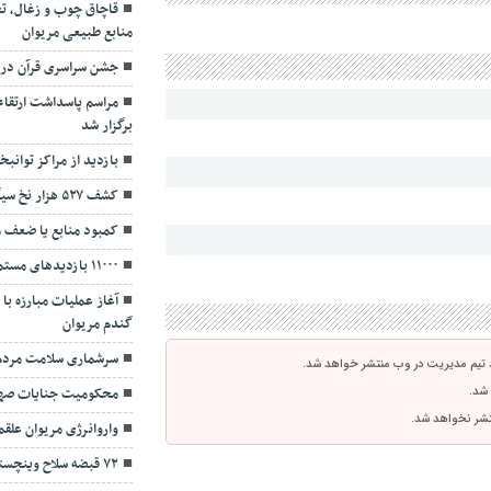
قاچاق چوب و زغال، ت
منابع طبیعی مریوان
جشن سراسری قرآن در م
مراسم پاسداشت ارتقاء
برگزار شد
بازدید از مراکز توانب
کشف ۵۲۷ هزار نخ سیگار قاچاق در سقز
کمبود منابع یا ضعف 
۱۱۰۰۰ بازدیدهای مستمر دامپزشکی
آغاز عملیات مبارزه با
گندم مریوان
سرشماری سلامت مردم
 تیم مدیریت در وب منتشر خواهد شد.
 شد.
محکومیت جنایات صهیو
نتشر نخواهد شد.
واروانرژی مریوان علقم
۷۲ قبضه سلاح وینچستر شکاری در مریوان کشف شد