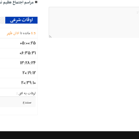
مراسم اجتماع عظیم ند
اوقات شرعی
3
:
1
مانده تا
اذان ظهر
05:00:25
06:35:31
13:28:24
20:19:12
20:39:10
اوقات به افق :