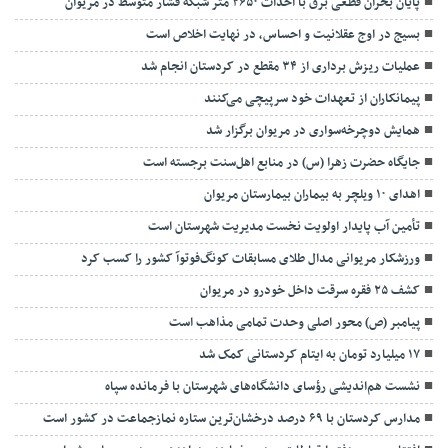
پایان بحران قطعی برق با احداث ۲۶۵۰ متر شبکه فشار متوسط در مریوان
بسیج در اوج عقلانیت و احساس، در نهایت اخلاص است
عملیات ریزش برداری از ۳۴ مقطع در کردستان انجام شد
پیمانکاران از تعهدات خود سرپیچی می‌کنند
همایش دوچرخه‌سواری در مریوان برگزار شد
جایگاه حضرت زهرا (س) در منابع اهل‌سنت برجسته است
اهدای ۱۰ ویلچر به بیماران بیمارستان مریوان
تأمین آب پایدار اولویت نخست مدیریت شهرستان است
ورزشکار مریوانی مدال طلای مسابقات کونگ‌فوتوآ کشور را کسب کرد
کشف ۲۵ فقره سرقت داخل خودرو در مریوان
پیامبر (ص) محور اصلی وحدت تمامی مذاهب است
۱۷ میلیارد تومان به ایتام کردستانی کمک شد
نشست هم‌اندیشی رؤسای دانشگاه‌های شهرستان با فرمانده سپاه
مدارس کردستان با ۶۹ درصد درخشان‌ترین ستاره نمازجماعت در کشور است