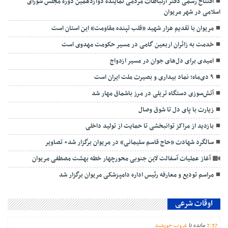
افتتاح رسمی دفتر ارتباطات مردمی نماینده دوازدهمین دوره مجلس شورای
اسلامی در شهر مریوان
مریوان با تقدیم هزار شهید «قلب تپنده مقاومت» این استان است
خدمت به زائران اربعین گامی در مسیر حکومت مهدوی است
امیدی برای دل‌های جوان در مسیر ازدواج
۹ دی‌ماه؛ نماد بیداری و بصیرت ملت ایران است
آتش‌سوزی دستگاه تریلی در مرز باشماق مهار شد
زیارت با پای دل تا شوق وصال
بازدید از مراکز توانبخشی تا حمایت از تولید داخلی
سالگرد شهادت «حاج قاسم سلیمانی» در مریوان برگزار شد+ تصاویر
آغاز عملیات آسفالت لاین جنوبی محورچهار خطه بهشت مصطفی مریوان
مراسم تودیع و معارفه رئیس اداره دامپزشکی مریوان برگزار شد
اوقات شرعی
37
:
2
مانده تا
غروب خورشید