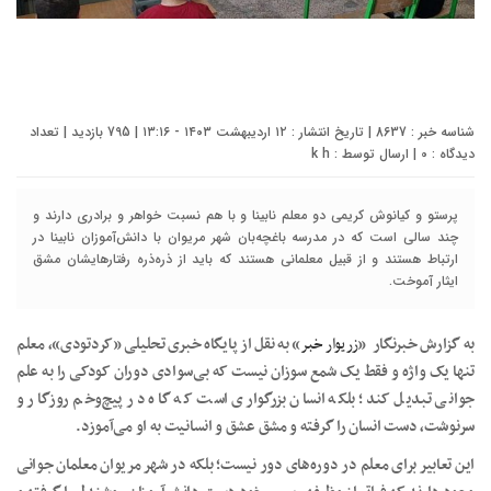
شناسه خبر : 8637 | تاریخ انتشار : ۱۲ اردیبهشت ۱۴۰۳ - ۱۳:۱۶ | 795 بازدید | تعداد
دیدگاه :
0
| ارسال توسط :
k h
پرستو و کیانوش کریمی دو معلم نابینا و با هم نسبت خواهر و برادری دارند و
چند سالی است که در مدرسه باغچه‌بان شهر مریوان با دانش‌آموزان نابینا در
ارتباط هستند و از قبیل معلمانی هستند که باید از ذره‌ذره رفتارهایشان مشق
ایثار آموخت.
به گزارش خبرنگار «
زریوار خبر
» به نقل از پایگاه خبری تحلیلی «کردتودی»، معلم
تنها یک واژه و فقط یک شمع سوزان نیست که بی‌سوادی دوران کودکی را به علم
جوانی تبدیل کند؛ بلکه انسان بزرگواری است که گاه در پیچ‌وخم روزگار و
سرنوشت، دست انسان را گرفته و مشق عشق و انسانیت به او می‌آموزد.
این تعابیر برای معلم در دوره‌های دور نیست؛ بلکه در شهر مریوان معلمان جوانی