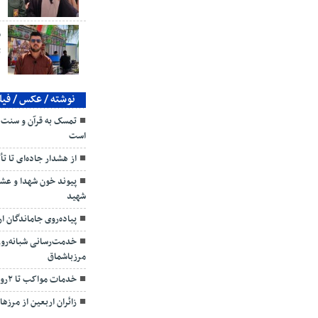
م
ت
نوشته / عکس / فیل
تمسک به قرآن و سنت، 
است
از هشدار جاده‌ای تا تأ
پیوند خون شهدا و عشق
شهید
پیاده‌روی جاماندگان ا
خدمت‌رسانی شبانه‌روز
مرزباشماق
خدمات مواکب تا ۲روز پس از اربعین ادامه دارد
زائران اربعین از مرزه