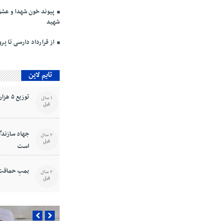
پیوند خون شهدا و عشق
شهید
از قرارداد دارسی تا پر
تایم لاین
توزیع ۵ هزار بسته معیشتی یلدایی بین نیازمندان
1 سال
قبل
جهاد سازندگ
2 سال
قبل
است
بمبِ حماقت
2 سال
قبل