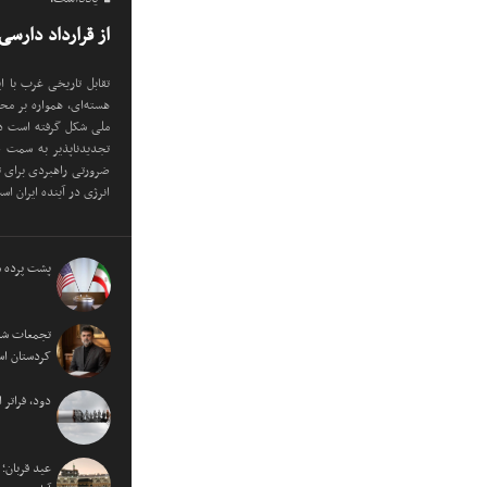
از قرارداد دارسی
تقابل تاریخی غرب با ای
هسته‌ای، همواره بر مح
ملی شکل گرفته است در 
تجدیدناپذیر به سمت ص
ضرورتی راهبردی برای ت
انرژی در آینده ایران اس
پشت پرده س
تجمعات شبا
کردستان ا
دود، فراتر
عید قربان؛ 