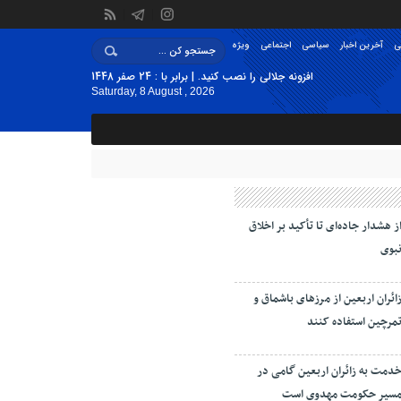
ی
آخرین اخبار
سیاسی
اجتماعی
ویژه
افزونه جلالی را نصب کنید. | برابر با : 24 صفر 1448
Saturday, 8 August , 2026
ز هشدار جاده‌ای تا تأکید بر اخلاق
بوی
ائران اربعین از مرزهای باشماق و
مرچین استفاده کنند
دمت به زائران اربعین گامی در
سیر حکومت مهدوی است