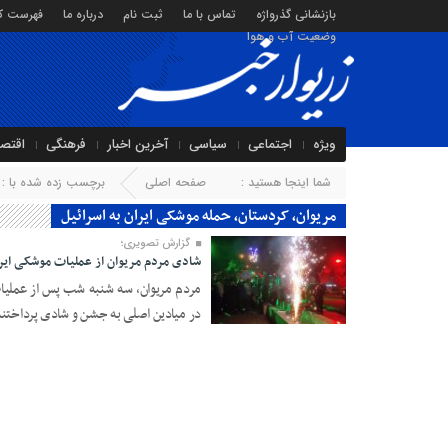
بازنشانی گذرواژه
تماس با ما
ثبت نام
درباره ما
فهرست کا
وضعیت آب و هوا
ویژه
اجتماعی
سیاسی
آخرین اخبار
فرهنگی
اقتص
شما اینجا هستید :
صفحه اصلی
برچسب زده شده با : م
مریوان، کردستان، حمله موشکی ایران به اسرائیل
گزارش تصویری؛
شادی مردم مریوان از عملیات موشکی ایران
مردم مریوان، سه شنبه شب پس از عملیات
در میادین اصلی به جشن و شادی پرداختند
۱۱ مهر ۱۴۰۳