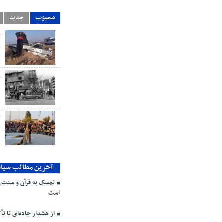
محبوب
جدید
ک
س
ن
ک
آخرین مطالب سیا
تمسک به قرآن و سنت، ر
است
از هشدار جاده‌ای تا تأ