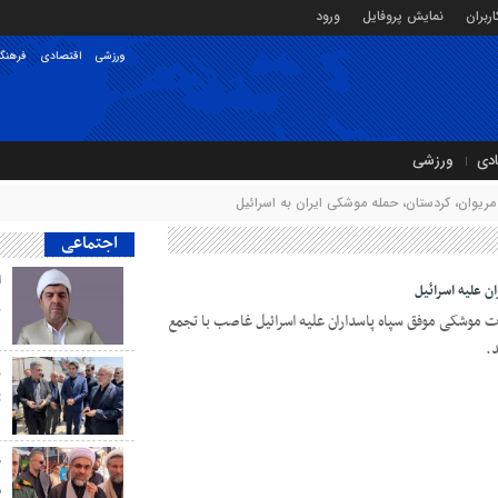
ربران
نمایش پروفایل
ورود
ورزشی
اقتصادی
فرهنگ
ادی
ورزشی
ریوان، کردستان، حمله موشکی ایران به اسرائیل
اجتماعی
ا
 علیه اسرائیل
ن
 موشکی موفق سپاه پاسداران علیه اسرائیل غاصب با تجمع
.
ز
ت
خ
م