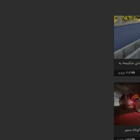
تای «ینگیجه» به
389 بازدید
کولاک محور
1833 بازدید