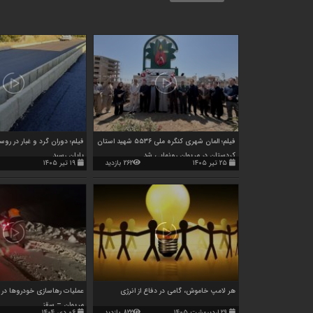
فیلم؛ المان شهری کنگره ملی ۵۵۳۶ شهید استان
فیلم؛ دوران گرد و غبار در روس
کردستان در مریوان رونمایی شد
پایان رسید
۲۵ تیر ۱۴۰۵
262 بازدید
۱۹ تیر ۱۴۰۵
هر لامپ خاموش، گامی در دفاع از انرژی
عملیات رهاسازی خودروها در 
مریوان – سقز
۲۹ اردیبهشت ۱۴۰۵
822 بازدید
۰۶ دی ۱۴۰۴