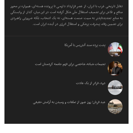
تقابل تاریخی غرب با ایران، از عصر قرارداد دارسی تا پرونده هسته‌ای، همواره بر محور
منافع و تلاش برای تضعیف استقلال ملی شکل گرفته است در این میان، گذار از وابستگی
به منابع تجدیدناپذیر به سمت صنعت هسته‌ای، نه یک انتخاب، بلکه ضرورتی راهبردی
برای تضمین رفاه، پیشرفت پزشکی و استقلال انرژی در آینده ایران است.
پشت پرده سند آتش‌بس با آمریکا
تجمعات شبانه، شاخصی برای فهم جامعه کردستان است
دود، فراتر از یک عادت
عید قربان؛ روز عبور از تعلقات و رسیدن به آرامش حقیقی